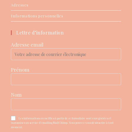
Adresses
Informations personnelles
Lettre d’information
Adresse email
Prénom
Nom
Les informations recueillies à partir de ce formulaire sont enregistrées et
transmises au service d'emailing MailChimp. Vous pouvez vous désinscrire à tout
moment.