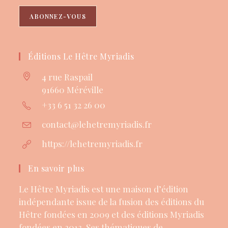
Éditions Le Hêtre Myriadis
4 rue Raspail
91660 Méréville
+33 6 51 32 26 00
contact@lehetremyriadis.fr
S’ouvre
dans
votre
https://lehetremyriadis.fr
application
En savoir plus
Le Hêtre Myriadis est une maison d’édition
indépendante issue de la fusion des éditions du
Hêtre fondées en 2009 et des éditions Myriadis
fondées en 2013. Ses thématiques de