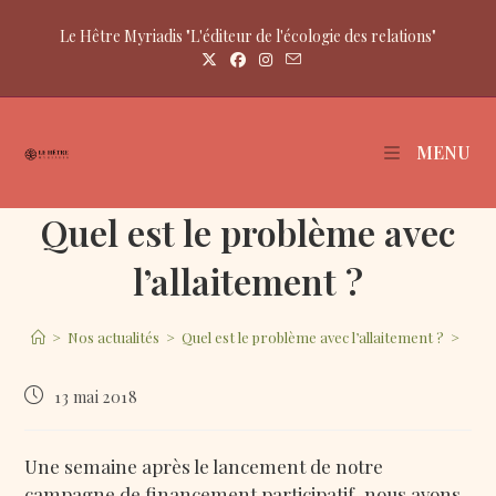
Skip
to
Le Hêtre Myriadis "L'éditeur de l'écologie des relations"
content
MENU
Quel est le problème avec
l’allaitement ?
>
Nos actualités
>
Quel est le problème avec l’allaitement ?
>
Publication
13 mai 2018
publiée :
Une semaine après le lancement de notre
campagne de financement participatif, nous avons